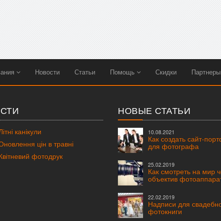
вания
Новости
Статьи
Помощь
Скидки
Партнер
СТИ
НОВЫЕ СТАТЬИ
ітні канікули
10.08.2021
Как создать сайт-пор
новлення цін в травні
для фотографа
вітневий фотодрук
25.02.2019
Как смотреть на мир 
объектив фотоаппара
22.02.2019
Надписи для свадебн
фотокниги