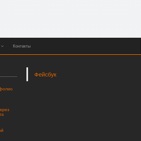
ы
Контакты
Фейсбук
тфолио
через
та
ой