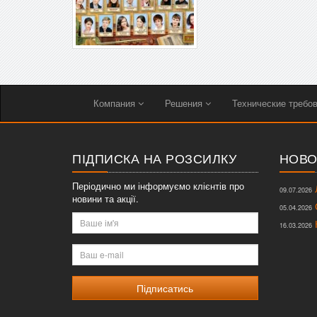
Компания
Решения
Технические требо
ПІДПИСКА НА РОЗСИЛКУ
НОВО
Періодично ми інформуємо клієнтів про
Л
09.07.2026
новини та акції.
О
05.04.2026
Ваше
К
16.03.2026
ім'я
Ваш
e-
mail