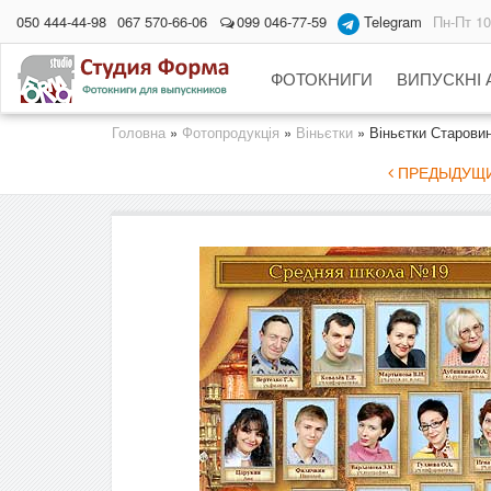
050 444-44-98
067 570-66-06
099 046-77-59
Telegram
Пн-Пт 10
ФОТОКНИГИ
ВИПУСКНІ
Головна
»
Фотопродукція
»
Віньєтки
»
Віньєтки Старови
ПРЕДЫДУЩИЙ