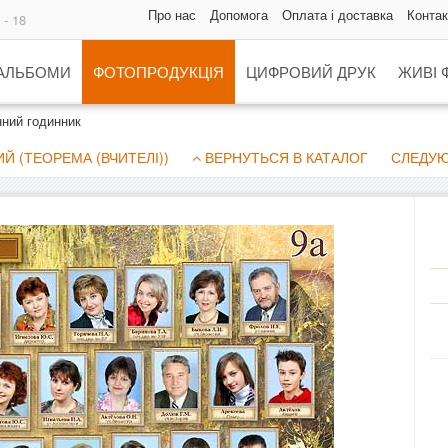
Про нас
Допомога
Оплата і доставка
Контак
 - 18
 АЛЬБОМИ
ФОТОПРОДУКЦІЯ
ЦИФРОВИЙ ДРУК
ЖИВІ 
нний годинник
 (ТЕОРЕМА (ВЧИТЕЛІ))
ВЕРНУТЬСЯ В КАТАЛОГ
СЛЕДУЮ