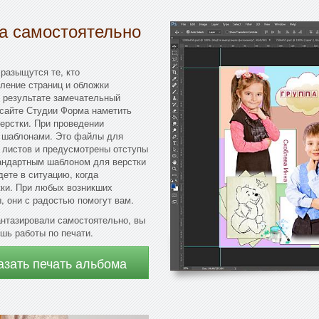
да самостоятельно
 разыщутся те, кто
ление страниц и обложки
 результате замечательный
 сайте Студии Форма наметить
ерстки. При проведении
 шаблонами. Это файлы для
 листов и предусмотрены отступы
тандартным шаблоном для верстки
дете в ситуацию, когда
жки. При любых возникших
 они с радостью помогут вам.
антазировали самостоятельно, вы
шь работы по печати.
азать печать альбома