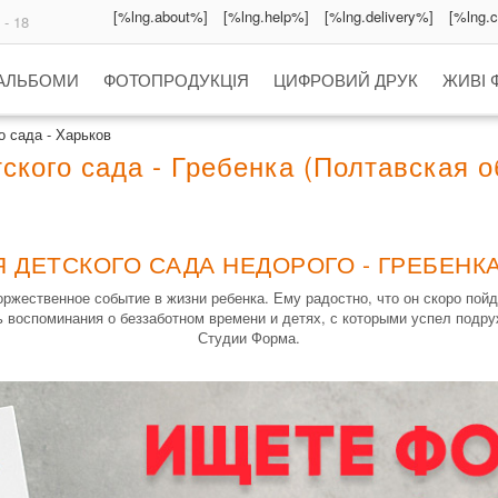
[%lng.about%]
[%lng.help%]
[%lng.delivery%]
[%lng.
 - 18
 АЛЬБОМИ
ФОТОПРОДУКЦІЯ
ЦИФРОВИЙ ДРУК
ЖИВІ 
 сада - Харьков
кого сада - Гребенка (Полтавская о
 ДЕТСКОГО САДА НЕДОРОГО - ГРЕБЕНКА
ржественное событие в жизни ребенка. Ему радостно, что он скоро пойд
 воспоминания о беззаботном времени и детях, с которыми успел подру
Студии Форма.