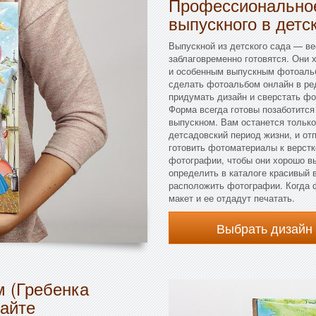
Профессиональное
выпускного в детс
Выпускной из детского сада — ве
заблаговременно готовятся. Они 
и особенным выпускным фотоальб
сделать фотоальбом онлайн в ре
придумать дизайн и сверстать фо
Форма всегда готовы позаботитс
выпускном. Вам останется только
детсадовский период жизни, и от
готовить фотоматериалы к верстк
фотографии, чтобы они хорошо в
определить в каталоге красивый 
расположить фотографии. Когда ф
макет и ее отдадут печатать.
Выбрать дизайн
м (Гребенка
сайте