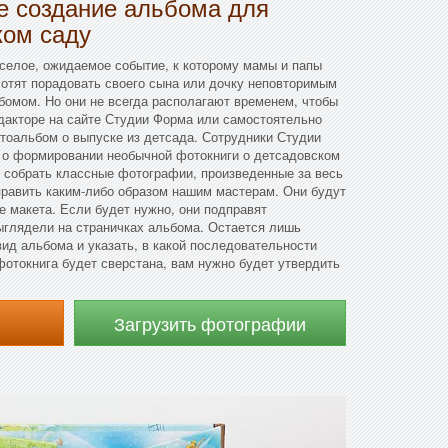
 создание альбома для
ком саду
селое, ожидаемое событие, к которому мамы и папы
хотят порадовать своего сына или дочку неповторимым
омом. Но они не всегда располагают временем, чтобы
дакторе на сайте Студии Форма или самостоятельно
тоальбом о выпуске из детсада. Сотрудники Студии
я о формировании необычной фотокниги о детсадовском
 собрать классные фотографии, произведенные за весь
править каким-либо образом нашим мастерам. Они будут
е макета. Если будет нужно, они подправят
ыглядели на страничках альбома. Остается лишь
вид альбома и указать, в какой последовательности
отокнига будет сверстана, вам нужно будет утвердить
Загрузить фотографии