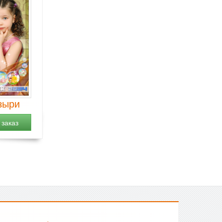
зыри
заказ