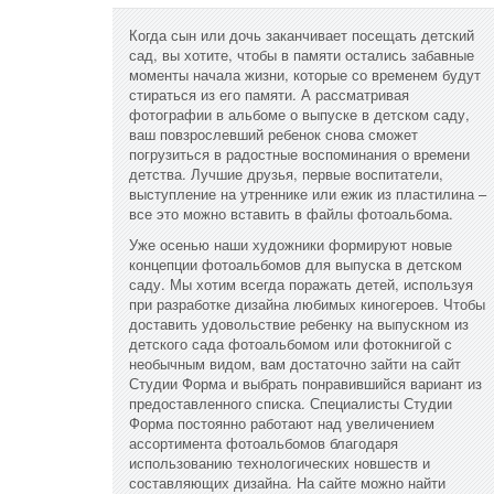
Когда сын или дочь заканчивает посещать детский
сад, вы хотите, чтобы в памяти остались забавные
моменты начала жизни, которые со временем будут
стираться из его памяти. А рассматривая
фотографии в альбоме о выпуске в детском саду,
ваш повзрослевший ребенок снова сможет
погрузиться в радостные воспоминания о времени
детства. Лучшие друзья, первые воспитатели,
выступление на утреннике или ежик из пластилина –
все это можно вставить в файлы фотоальбома.
Уже осенью наши художники формируют новые
концепции фотоальбомов для выпуска в детском
саду. Мы хотим всегда поражать детей, используя
при разработке дизайна любимых киногероев. Чтобы
доставить удовольствие ребенку на выпускном из
детского сада фотоальбомом или фотокнигой с
необычным видом, вам достаточно зайти на сайт
Студии Форма и выбрать понравившийся вариант из
предоставленного списка. Специалисты Студии
Форма постоянно работают над увеличением
ассортимента фотоальбомов благодаря
использованию технологических новшеств и
составляющих дизайна. На сайте можно найти