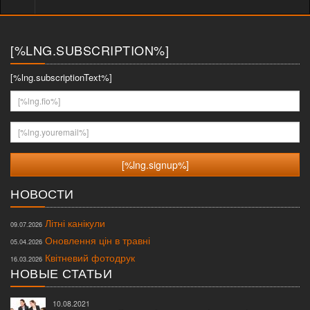
меню
[%LNG.SUBSCRIPTION%]
[%lng.subscriptionText%]
[%lng.fio%]
[%lng.youremail%]
НОВОСТИ
Літні канікули
09.07.2026
Оновлення цін в травні
05.04.2026
Квітневий фотодрук
16.03.2026
НОВЫЕ СТАТЬИ
10.08.2021