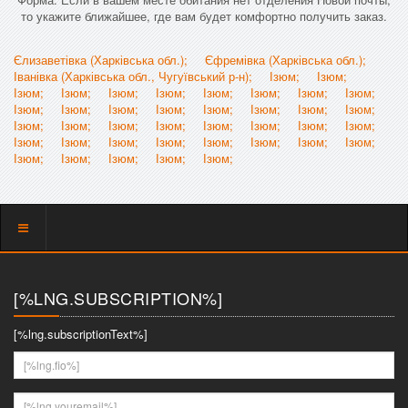
то укажите ближайшее, где вам будет комфортно получить заказ.
Єлизаветівка (Харківська обл.);
Єфремівка (Харківська обл.);
Іванівка (Харківська обл., Чугуївський р-н);
Ізюм;
Ізюм;
Ізюм;
Ізюм;
Ізюм;
Ізюм;
Ізюм;
Ізюм;
Ізюм;
Ізюм;
Ізюм;
Ізюм;
Ізюм;
Ізюм;
Ізюм;
Ізюм;
Ізюм;
Ізюм;
Ізюм;
Ізюм;
Ізюм;
Ізюм;
Ізюм;
Ізюм;
Ізюм;
Ізюм;
Ізюм;
Ізюм;
Ізюм;
Ізюм;
Ізюм;
Ізюм;
Ізюм;
Ізюм;
Ізюм;
Ізюм;
Ізюм;
Ізюм;
Ізюм;
Показать
меню
[%LNG.SUBSCRIPTION%]
[%lng.subscriptionText%]
[%lng.fio%]
[%lng.youremail%]