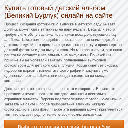
Купить готовый детский альбом
(Великий Бурлук) онлайн на сайте
Процесс создания фотокниги о выпуске в детском саду бывает
долгим, может быть затяжным на пару недель. Ведь для этого
требуется, чтобы у вас имелись снимки всех действующих лиц
альбома. Также вам понадобятся постановочные снимки детей в
детском саду. Много времени еще идет на верстку и производство
детской фотокниги для выпускников. Но мы гарантируем, что ваши
ребята не останутся без альбома на выпускном. По какой бы
причине вы не успевали заказать полноценный выпускной
фотоальбом для детского сада, Студия Форма советует скорый,
недорогой вариант: напечатать фотографии и закупить уже
сделанные фотоальбомы, они всегда находятся на складе
компании.
Достоинство этого решения — простота и скорость. Вы можете
произвести печать портрета каждого малыша и несколько
страничек виньеток. Версию подготовленного фотоальбома можно
заказать на сайте и после приобретения вложить каждую
фотографию в свой файл. Также эта вариация может приглянуться
тем, кто отдает предпочтение классическим виньеткам.
Выбрать готовый детский фотоальбом